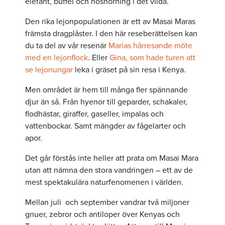
elefant, buffel och noshörning i det vilda.
Den rika lejonpopulationen är ett av Masai Maras
främsta dragplåster. I den här reseberättelsen kan
du ta del av vår resenär
Marias hårresande möte
med en lejonflock
. Eller
Gina, som hade turen att
se lejonungar
leka i gräset på sin resa i Kenya.
Men området är hem till många fler spännande
djur än så. Från hyenor till geparder, schakaler,
flodhästar, giraffer, gaseller, impalas och
vattenbockar. Samt mängder av fågelarter och
apor.
Det går förstås inte heller att prata om Masai Mara
utan att nämna den stora vandringen – ett av de
mest spektakulära naturfenomenen i världen.
Mellan juli och september vandrar två miljoner
gnuer, zebror och antiloper över Kenyas och