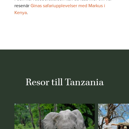
resenär
Ginas safariupplevelser med Markus i
Kenya
.
Resor till Tanzania