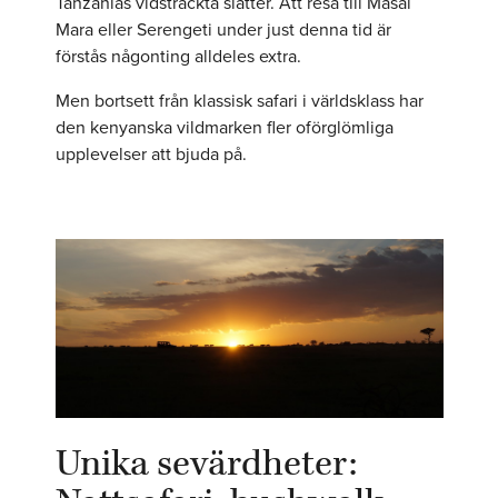
Tanzanias vidsträckta slätter. Att resa till Masai
Mara eller Serengeti under just denna tid är
förstås någonting alldeles extra.
Men bortsett från klassisk safari i världsklass har
den kenyanska vildmarken fler oförglömliga
upplevelser att bjuda på.
Unika sevärdheter: