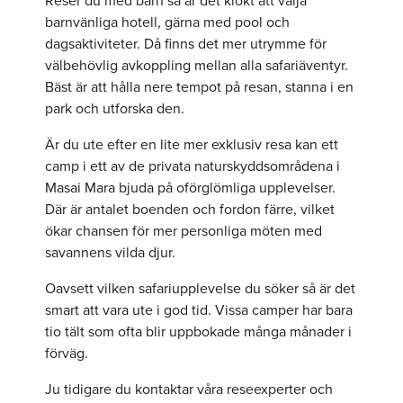
Reser du med barn så är det klokt att välja
barnvänliga hotell, gärna med pool och
dagsaktiviteter. Då finns det mer utrymme för
välbehövlig avkoppling mellan alla safariäventyr.
Bäst är att hålla nere tempot på resan, stanna i en
park och utforska den.
Är du ute efter en lite mer exklusiv resa kan ett
camp i ett av de privata naturskyddsområdena i
Masai Mara bjuda på oförglömliga upplevelser.
Där är antalet boenden och fordon färre, vilket
ökar chansen för mer personliga möten med
savannens vilda djur.
Oavsett vilken safariupplevelse du söker så är det
smart att vara ute i god tid. Vissa camper har bara
tio tält som ofta blir uppbokade många månader i
förväg.
Ju tidigare du kontaktar våra reseexperter och