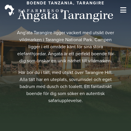
BOENDE TANZANIA, TARANGIRE
Ang'ata Tarangire
Ang'ata Tarangire ligger vackert med utsikt över
vildmarken i Tarangire National Park. Campen
ligger i ett område känt för sina stora
elefanthjordar. Angata är ett perfekt boende för
dig som önskar en unik närhet till vildmarken.
Här bor du i tält, med utsikt över Tarangire Hill.
Alla tält har en uteplats, sovrumsdel och eget
badrum med dusch och toalett. Ett fantastiskt
boende för dig som söker en autentisk
safariupplevelse.