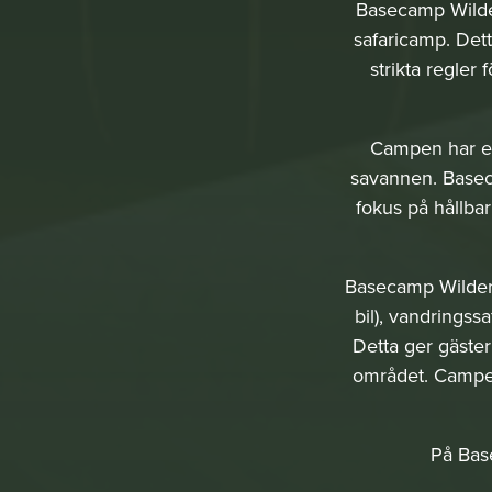
Basecamp Wilder
safaricamp. Dett
strikta regler
Campen har ett
savannen. Basec
fokus på hållbar
Basecamp Wilderne
bil), vandringss
Detta ger gäster
området. Campen
På Base