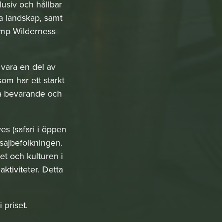
usiv och hållbar
ka landskap, samt
camp Wilderness
 vara en del av
m har ett starkt
mja bevarande och
es (safari i öppen
ssajbefolkningen.
et och kulturen i
tiviteter. Detta
 priset.