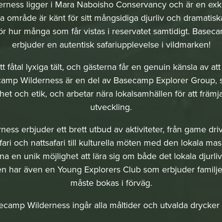
ness ligger i Mara Naboisho Conservancy och är en exkl
a område är känt för sitt mångsidiga djurliv och dramatis
 för hur många som får vistas i reservatet samtidigt. Base
erbjuder en autentisk safariupplevelse i vildmarken!
 fåtal lyxiga tält, och gästerna får en genuin känsla av att
amp Wilderness är en del av Basecamp Explorer Group, so
het och etik, och arbetar nära lokalsamhällen för att frä
utveckling.
ss erbjuder ett brett utbud av aktiviteter, från game driv
afari och nattsafari till kulturella möten med den lokala ma
na en unik möjlighet att lära sig om både det lokala djurliv
 har även en Young Explorers Club som erbjuder familjeak
måste bokas i förväg.
camp Wilderness ingår alla måltider och utvalda drycker i