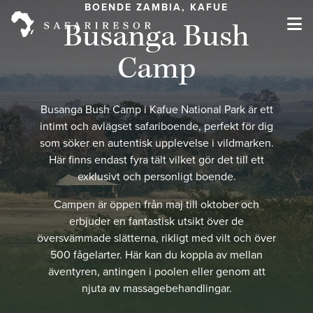
BOENDE ZAMBIA, KAFUE
Busanga Bush
Camp
Busanga Bush Camp i Kafue National Park är ett
intimt och avlägset safariboende, perfekt för dig
som söker en autentisk upplevelse i vildmarken.
Här finns endast fyra tält vilket gör det till ett
exklusivt och personligt boende.
Campen är öppen från maj till oktober och
erbjuder en fantastisk utsikt över de
översvämmade slätterna, rikligt med vilt och över
500 fågelarter. Här kan du koppla av mellan
äventyren, antingen i poolen eller genom att
njuta av massagebehandlingar.