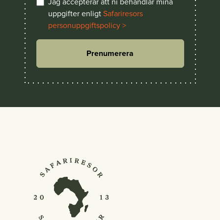
Jag accepterar att ni behandlar mina
uppgifter enligt
Safariresors
personuppgiftspolicy >
Prenumerera