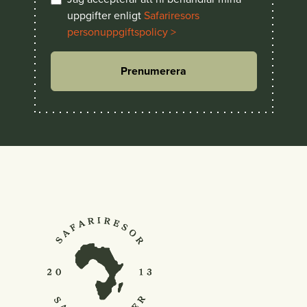
uppgifter enligt
Safariresors
personuppgiftspolicy >
Prenumerera