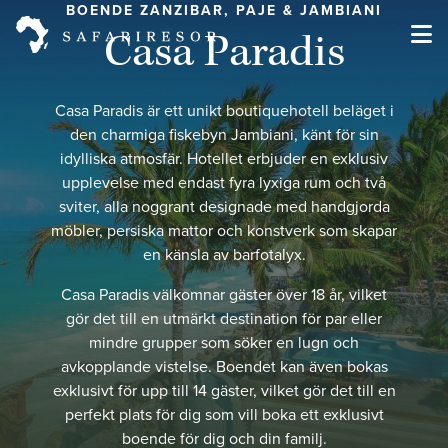
BOENDE ZANZIBAR, PAJE & JAMBIANI
Casa Paradis
Casa Paradis är ett unikt boutiquehotell beläget i
den charmiga fiskebyn Jambiani, känt för sin
idylliska atmosfär. Hotellet erbjuder en exklusiv
upplevelse med endast fyra lyxiga rum och två
sviter, alla noggrant designade med handgjorda
möbler, persiska mattor och konstverk som skapar
en känsla av barfotalyx.
Casa Paradis välkomnar gäster över 18 år, vilket
gör det till en utmärkt destination för par eller
mindre grupper som söker en lugn och
avkopplande vistelse. Boendet kan även bokas
exklusivt för upp till 14 gäster, vilket gör det till en
perfekt plats för dig som vill boka ett exklusivt
boende för dig och din familj.