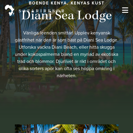
BOENDE KENYA, KENYAS KUST
Diani Sea Lodge
Vänliga leenden smittar! Upplev kenyansk
gästfrihet när den är som bäst på Diani Sea Lodge.
Utforska vackra Diani Beach, eller hitta skugga
under kokospalmerna bland en myriad av exotiska
träd och blommor. Djurlivet är rikt i området och
olika sorters apor kan ofta ses hoppa omkring i
närheten.