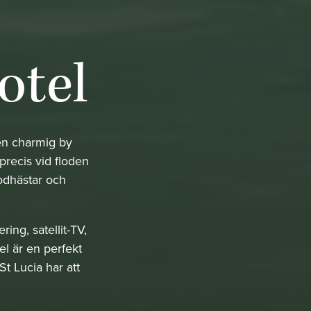
otel
 en charmig by
precis vid floden
lodhästar och
ing, satellit-TV,
el är en perfekt
t Lucia har att