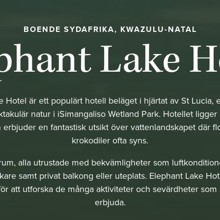
BOENDE SYDAFRIKA, KWAZULU-NATAL
phant Lake H
 Hotel är ett populärt hotell beläget i hjärtat av St Lucia,
akulär natur i iSimangaliso Wetland Park. Hotellet ligger 
 erbjuder en fantastisk utsikt över vattenlandskapet där f
krokodiler ofta syns.
rum, alla utrustade med bekvämligheter som luftkonditioner
kare samt privat balkong eller uteplats. Elephant Lake Hot
ör att utforska de många aktiviteter och sevärdheter som S
erbjuda.