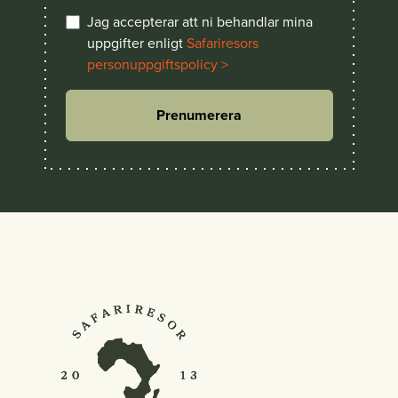
Jag accepterar att ni behandlar mina
uppgifter enligt
Safariresors
personuppgiftspolicy >
Prenumerera