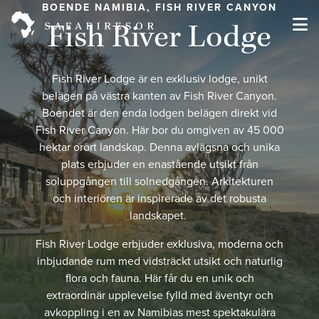
BOENDE NAMIBIA, FISH RIVER CANYON
Fish River Lodge
Fish River Lodge är en exklusiv lodge, unikt
belägen på västra kanten av Fish River Canyon.
Boendet är den enda lodgen belägen direkt vid
Fish River Canyon. Här bor du omgiven av 45 000
hektar orört landskap. Denna avlägsna och unika
plats erbjuder en enastående utsikt från
soluppgången till solnedgången. Arkitekturen
och interiören är inspirerade av det robusta
landskapet.
Fish River Lodge erbjuder exklusiva, moderna och
inbjudande rum med vidsträckt utsikt och naturlig
flora och fauna.
Här får du en unik och
extraordinär upplevelse fylld med äventyr och
avkoppling i en av Namibias mest spektakulära