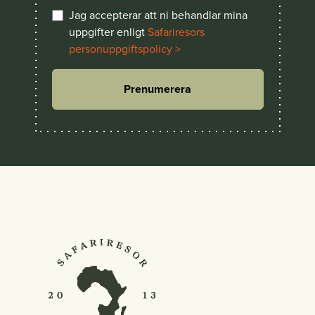
Jag accepterar att ni behandlar mina
uppgifter enligt
Safariresors
personuppgiftspolicy >
Prenumerera