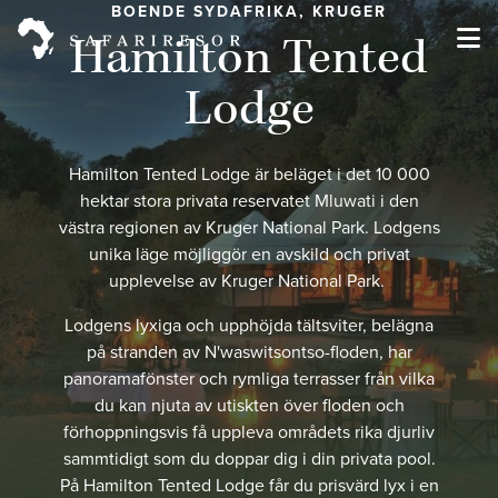
BOENDE SYDAFRIKA, KRUGER
Hamilton Tented
Lodge
Hamilton Tented Lodge är beläget i det 10 000
hektar stora privata reservatet Mluwati i den
västra regionen av Kruger National Park. Lodgens
unika läge möjliggör en avskild och privat
upplevelse av Kruger National Park.
Lodgens lyxiga och upphöjda tältsviter, belägna
på stranden av N'waswitsontso-floden, har
panoramafönster och rymliga terrasser från vilka
du kan njuta av utiskten över floden och
förhoppningsvis få uppleva områdets rika djurliv
sammtidigt som du doppar dig i din privata pool.
På Hamilton Tented Lodge får du prisvärd lyx i en