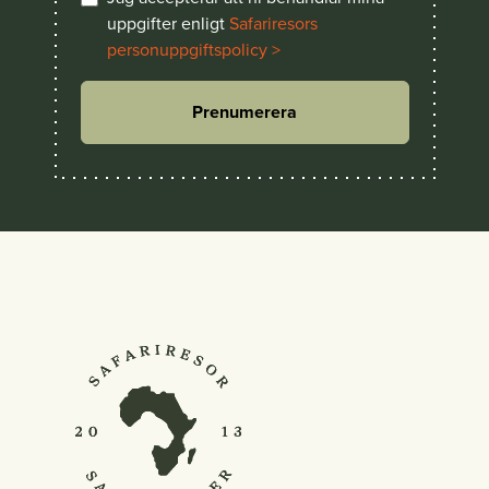
uppgifter enligt
Safariresors
personuppgiftspolicy >
Prenumerera