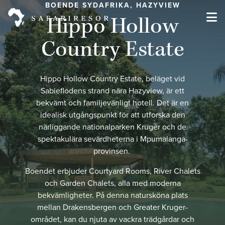
BOENDE SYDAFRIKA, HAZYVIEW
Hippo Hollow
Country Estate
Hippo Hollow Country Estate, beläget vid
Sabieflodens strand nära Hazyview, är ett
bekvämt och familjevänligt hotell. Det är en
idealisk utgångspunkt för att utforska den
närliggande nationalparken Kruger och de
spektakulära sevärdheterna i Mpumalanga-
provinsen.
Boendet erbjuder Courtyard Rooms, River Chalets
och Garden Chalets, alla med moderna
bekvämligheter. På denna natursköna plats
mellan Drakensbergen och Greater Kruger-
området, kan du njuta av vackra trädgårdar och