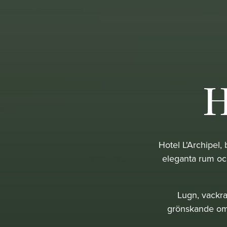
H
Hotel L'Archipel,
eleganta rum och 
Lugn, vackra
grönskande omgi