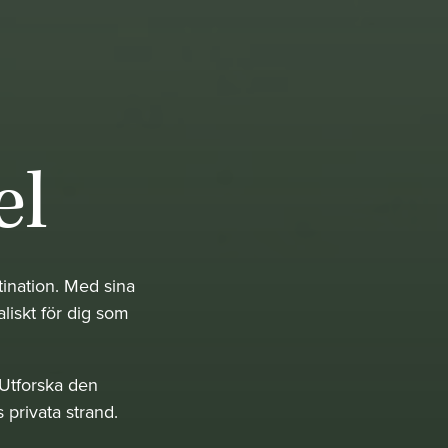
el
tination. Med sina
aliskt för dig som
 Utforska den
 privata strand.