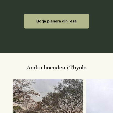
Börja planera din resa
Andra boenden i Thyolo