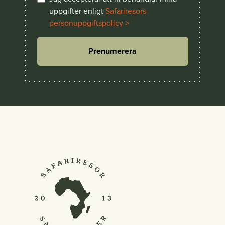
uppgifter enligt
Safariresors
personuppgiftspolicy >
Prenumerera