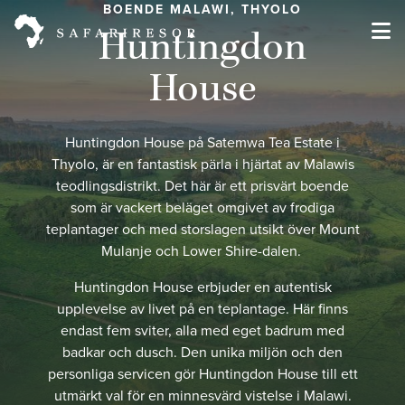
BOENDE MALAWI, THYOLO
Huntingdon
House
Huntingdon House på Satemwa Tea Estate i
Thyolo, är en fantastisk pärla i hjärtat av Malawis
teodlingsdistrikt. Det här är ett prisvärt boende
som är vackert beläget omgivet av frodiga
teplantager och med storslagen utsikt över Mount
Mulanje och Lower Shire-dalen.
Huntingdon House erbjuder en autentisk
upplevelse av livet på en teplantage. Här finns
endast fem sviter, alla med eget badrum med
badkar och dusch. Den unika miljön och den
personliga servicen gör Huntingdon House till ett
utmärkt val för en minnesvärd vistelse i Malawi.