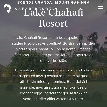
BOENDE UGANDA, MOUNT GAHINGA
Lake Chahafi
Resort
Lake Chahafi Resort är ett boutiquehotell nära
staden Kisoro vackert beläget vid stranden av den
vackra sjön Chahafi. Miljön är hem till många
fågelarter och ligger perfekt för att koppla av vid
den vackra sjön.
Den nyligen renoverade resorten erbjuder fina
middagar i en mysig restaurang och möjligthet till
att äta sin middag utomhus. Boendet är i
fristående, mysiga stugor med lokal design.
Boendet ligger perfekt för gorilla trekking,
vandring eller olika vattenaktiviteter.