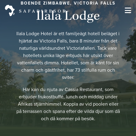
BOENDE ZIMBABWE, VICTORIA FALLS
Ilala Lodge
Ilala Lodge Hotel är ett familjeägt hotell beläget i
hjärtat av Victoria Falls, bara 8 minuter från det
naturliga världsundret Victoriafallen. Tack vare
hotellets unika läge erbjuds här utsikt över
vattenfallets dimma. Hotellet, som är känt för sin
charm och gästfrihet, har 73 stilfulla rum och
sviter.
Här kan du njuta av Cassia Restaurant, som
erbjuder frukostbuffé, lunch och middag under
Afrikas stjärnhimmel. Koppla av vid poolen eller
på terrassen och spana efter de vilda djur som då
och då kommer på besök.