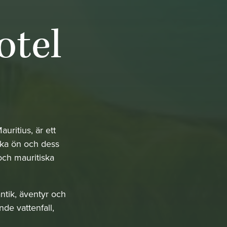
otel
ritius, är ett
ska ön och dess
och mauritiska
tik, äventyr och
de vattenfall,