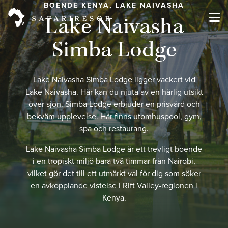
BOENDE KENYA, LAKE NAIVASHA
Lake Naivasha
Simba Lodge
Lake Naivasha Simba Lodge ligger vackert vid
Lake Naivasha. Här kan du njuta av en härlig utsikt
över sjön. Simba Lodge erbjuder en prisvärd och
bekväm upplevelse. Här finns utomhuspool, gym,
spa och restaurang.
Lake Naivasha Simba Lodge är ett trevligt boende
i en tropiskt miljö bara två timmar från Nairobi,
vilket gör det till ett utmärkt val för dig som söker
en avkopplande vistelse i Rift Valley-regionen i
Kenya.