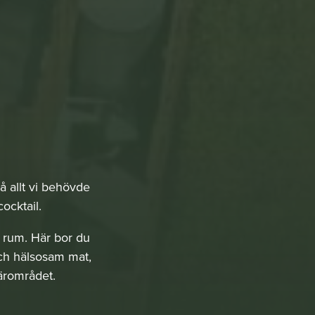
då allt vi behövde
ocktail.
å rum. Här bor du
ch hälsosam mat,
närområdet.