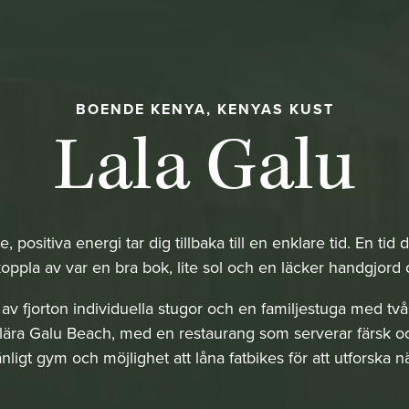
BOENDE KENYA, KENYAS KUST
Lala Galu
, positiva energi tar dig tillbaka till en enklare tid. En tid 
 koppla av var en bra bok, lite sol och en läcker handgjord c
 av fjorton individuella stugor och en familjestuga med tv
lära Galu Beach, med en restaurang som serverar färsk o
änligt gym och möjlighet att låna fatbikes för att utforska 