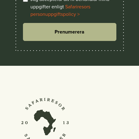
uppgifter enligt
Safariresors
personuppgiftspolicy >
Prenumerera