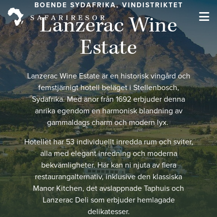
BOENDE SYDAFRIKA, VINDISTRIKTET
Lanzerac Wine
Estate
Lanzerac Wine Estate är en historisk vingård och
femstjärnigt hotell beläget i Stellenbosch,
Sydafrika.
Med anor från 1692 erbjuder denna
anrika egendom en harmonisk blandning av
gammaldags charm och modern lyx.
​
Hotellet har 53 individuellt inredda rum och sviter,
alla med elegant inredning och moderna
bekvämligheter.
Här kan ni njuta av flera
restaurangalternativ, inklusive den klassiska
Manor Kitchen, det avslappnade Taphuis och
Lanzerac Deli som erbjuder hemlagade
delikatesser.