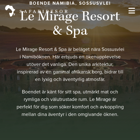
BOENDE NAMIBIA, SOSSUSVLEI
Le Mirage Resort
& Spa
Le Mirage Resort & Spa är beläget nära Sossusvlei
i Namiböknen. Här erbjuds en ökenupplevelse
utöver det vanliga. Den unika arkitektur,
inspirerad av en gammal afrikansk borg, bidrar till
en lyxig och äventyrlig atmosfär.
Boendet är känt för sitt spa, utmärkt mat och
rymliga och välutrustade rum. Le Mirage är
perfekt för dig som söker komfort och avkoppling
mellan dina äventyr i den omgivande öknen.