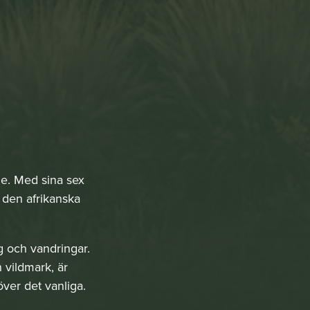
de. Med sina sex
v den afrikanska
ng och vandringar.
n vildmark, är
ver det vanliga.