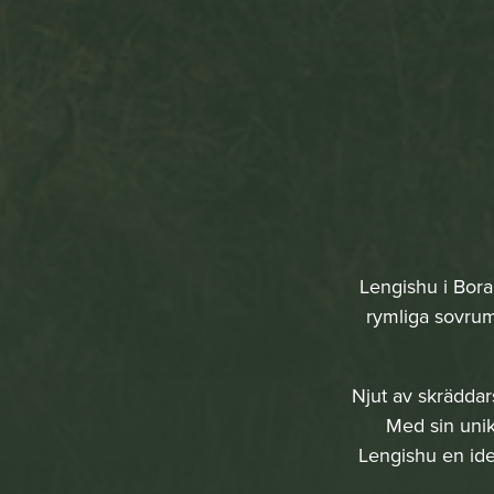
Lengishu i Bora
rymliga sovrum,
Njut av skräddars
Med sin unika
Lengishu en ide