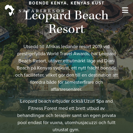
BOENDE KENYA, KENYAS KUST
Leopard Beach
Resort
Utsedd till Afrikas ledande resort 2019 vid
prestigefyllda World Travel Awards, har Leopard
Beach Resort, utöver ett utmärkt läge vid Diani
Beach på Kenyas sydkust, ett nytt frächt boende
och faciliteter, vilket gör den till en destination att
föredra både för semesterfirare och
affärsresenärer.
Leopard beach erbjuder också Uzuri Spa and
Fitness Forest med ett brett utbud av
behandlingar och terapier samt sin egen privata
pool endast för vuxna, utomhusjacuzzi och fullt
utrustat gym.