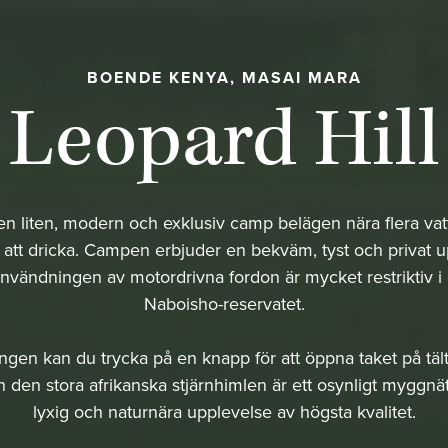
BOENDE KENYA, MASAI MARA
Leopard Hill
 en liten, modern och exklusiv camp belägen nära flera vatt
att dricka. Campen erbjuder en bekväm, tyst och privat u
användningen av motordrivna fordon är mycket restriktiv i
Naboisho-reservatet.
ängen kan du trycka på en knapp för att öppna taket på tä
rån den stora afrikanska stjärnhimlen är ett osynligt myggnä
lyxig och naturnära upplevelse av högsta kvalitet.