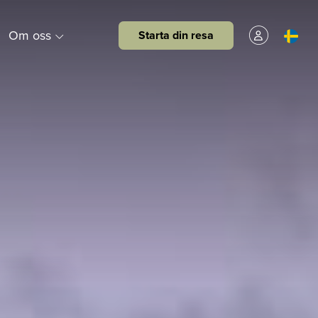
Om oss
Starta din resa