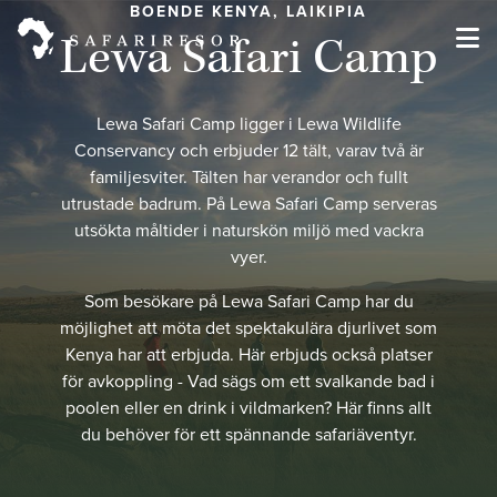
BOENDE KENYA, LAIKIPIA
Lewa Safari Camp
Lewa Safari Camp ligger i Lewa Wildlife
Conservancy och erbjuder 12 tält, varav två är
familjesviter. Tälten har verandor och fullt
utrustade badrum. På Lewa Safari Camp serveras
utsökta måltider i naturskön miljö med vackra
vyer.
Som besökare på Lewa Safari Camp har du
möjlighet att möta det spektakulära djurlivet som
Kenya har att erbjuda. Här erbjuds också platser
för avkoppling - Vad sägs om ett svalkande bad i
poolen eller en drink i vildmarken? Här finns allt
du behöver för ett spännande safariäventyr.