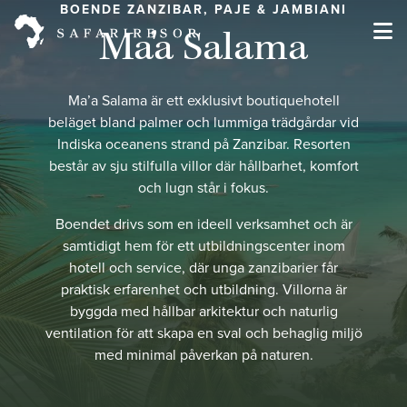
BOENDE ZANZIBAR, PAJE & JAMBIANI
Ma'a Salama
Ma’a Salama är ett exklusivt boutiquehotell
beläget bland palmer och lummiga trädgårdar vid
Indiska oceanens strand på Zanzibar. Resorten
består av sju stilfulla villor där hållbarhet, komfort
och lugn står i fokus.
Boendet drivs som en ideell verksamhet och är
samtidigt hem för ett utbildningscenter inom
hotell och service, där unga zanzibarier får
praktisk erfarenhet och utbildning. Villorna är
byggda med hållbar arkitektur och naturlig
ventilation för att skapa en sval och behaglig miljö
med minimal påverkan på naturen.