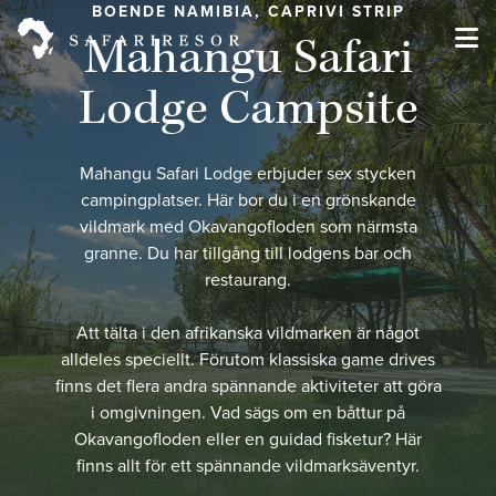
BOENDE NAMIBIA, CAPRIVI STRIP
Mahangu Safari
Lodge Campsite
Mahangu Safari Lodge erbjuder sex stycken
campingplatser. Här bor du i en grönskande
vildmark med Okavangofloden som närmsta
granne. Du har tillgång till lodgens bar och
restaurang.
Att tälta i den afrikanska vildmarken är något
alldeles speciellt. Förutom klassiska game drives
finns det flera andra spännande aktiviteter att göra
i omgivningen. Vad sägs om en båttur på
Okavangofloden eller en guidad fisketur? Här
finns allt för ett spännande vildmarksäventyr.