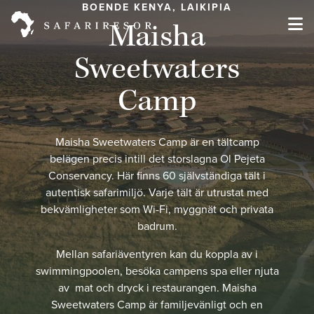
BOENDE KENYA, LAIKIPIA
Maisha
Sweetwaters
Camp
Maisha Sweetwaters Camp är en tältcamp
belägen precis intill det storslagna Ol Pejeta
Conservancy. Här finns 60 självständiga tält i
autentisk safarimiljö. Varje tält är utrustat med
bekvämligheter som Wi-Fi, myggnät och privata
badrum.
Mellan safariäventyren kan du koppla av i
swimmingpoolen, besöka campens spa eller njuta
av mat och dryck i restaurangen. Maisha
Sweetwaters Camp är familjevänligt och en