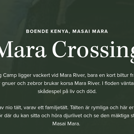
BOENDE KENYA, MASAI MARA
Mara Crossin
 Camp ligger vackert vid Mara River, bara en kort biltur fr
 gnuer och zebror brukar korsa Mara River. I floden väntar 
skådespel på liv och död.
nio tält, varav ett familjetält. Tälten är rymliga och här er
ör där du kan sitta och höra djurlivet och se den mäktiga s
Masai Mara.