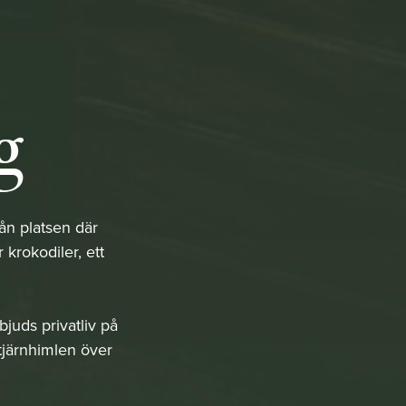
g
ån platsen där
krokodiler, ett
bjuds privatliv på
tjärnhimlen över