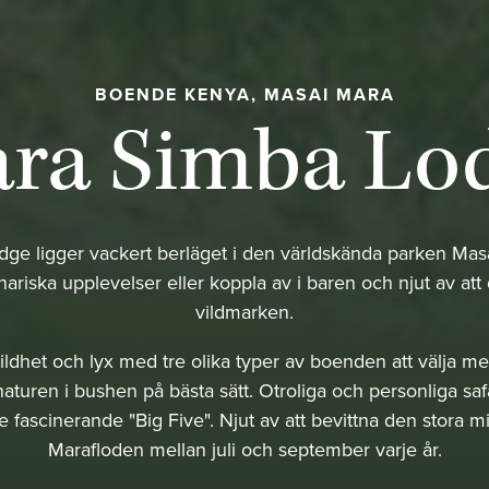
BOENDE KENYA, MASAI MARA
ra Simba Lo
ge ligger vackert berläget i den världskända parken Masa
ariska upplevelser eller koppla av i baren och njut av att 
vildmarken.
ildhet och lyx med tre olika typer av boenden att välja me
uren i bushen på bästa sätt. Otroliga och personliga safar
e fascinerande "Big Five". Njut av att bevittna den stora m
Marafloden mellan juli och september varje år.