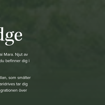
dge
i Mara. Njut av
du befinner dig i
llan, som smälter
idrives tar dig
igrationen över