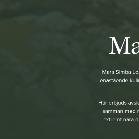
Ma
Mara Simba Lod
enastående kulin
Här erbjuds avsk
samman med nat
extremt nära d