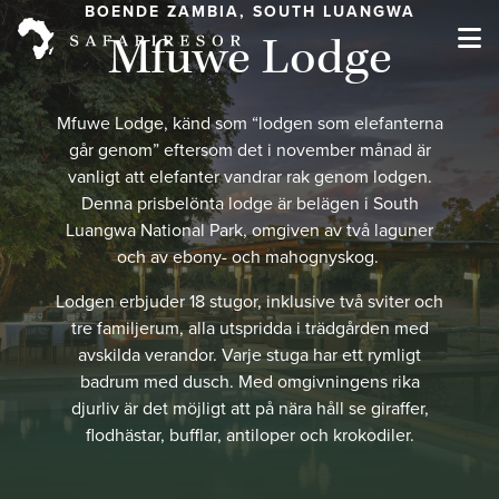
BOENDE ZAMBIA, SOUTH LUANGWA
Mfuwe Lodge
Mfuwe Lodge, känd som “lodgen som elefanterna
går genom” eftersom det i november månad är
vanligt att elefanter vandrar rak genom lodgen.
Denna prisbelönta lodge är belägen i South
Luangwa National Park, omgiven av två laguner
och av ebony- och mahognyskog.
Lodgen erbjuder 18 stugor, inklusive två sviter och
tre familjerum, alla utspridda i trädgården med
avskilda verandor. Varje stuga har ett rymligt
badrum med dusch. Med omgivningens rika
djurliv är det möjligt att på nära håll se giraffer,
flodhästar, bufflar, antiloper och krokodiler.