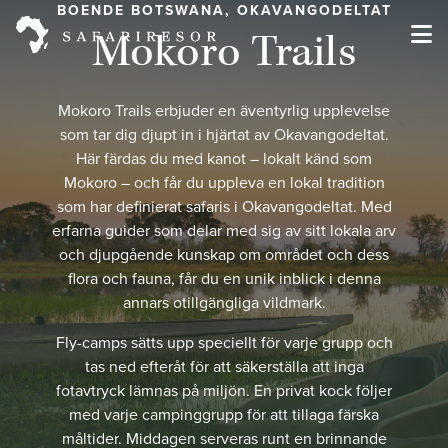
BOENDE BOTSWANA, OKAVANGODELTAT
Mokoro Trails
Mokoro Trails erbjuder en äventyrlig upplevelse
som tar dig djupt in i hjärtat av Okavangodeltat.
Här färdas du med kanot – lokalt känd som
Mokoro – och får du uppleva en lokal tradition
som har definierat safaris i Okavangodeltat. Med
erfarna guider som delar med sig av sitt lokala arv
och djupgående kunskap om området och dess
flora och fauna, får du en unik inblick i denna
annars otillgängliga vildmark.
Fly-camps sätts upp speciellt för varje grupp och
tas ned efteråt för att säkerställa att inga
fotavtryck lämnas på miljön. En privat kock följer
med varje campinggrupp för att tillaga färska
måltider. Middagen serveras runt en brinnande