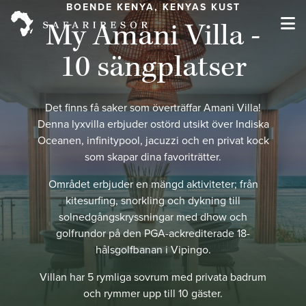
BOENDE KENYA, KENYAS KUST
My Amani Villa -
10 sängplatser
Det finns få saker som överträffar Amani Villa!
Denna lyxvilla erbjuder ostörd utsikt över Indiska
Oceanen, infinitypool, jacuzzi och en privat kock
som skapar dina favoriträtter.
Området erbjuder en mängd aktiviteter; från
kitesurfing, snorkling och dykning till
solnedgångskryssningar med dhow och
golfrundor på den PGA-ackrediterade 18-
hålsgolfbanan i Vipingo.
Villan har 5 rymliga sovrum med privata badrum
och rymmer upp till 10 gäster.