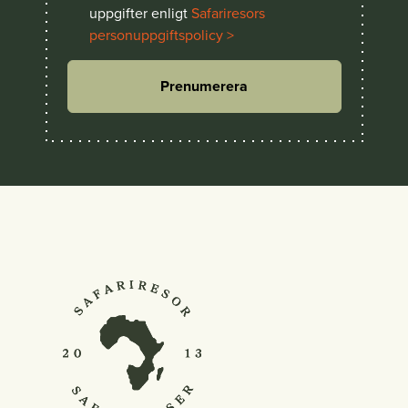
uppgifter enligt
Safariresors
personuppgiftspolicy >
Prenumerera