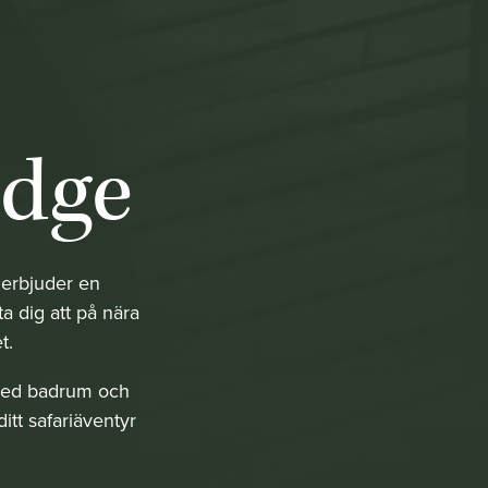
odge
 erbjuder en
a dig att på nära
et.
 med badrum och
itt safariäventyr