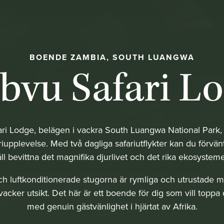
BOENDE ZAMBIA, SOUTH LUANGWA
bvu Safari L
ri Lodge, belägen i vackra South Luangwa National Park,
riupplevelse. Med två dagliga safariutflykter kan du förvänt
ll bevittna det magnifika djurlivet och det rika ekosystem
h luftkonditionerade stugorna är rymliga och utrustade
acker utsikt. Det här är ett boende för dig som vill toppa d
med genuin gästvänlighet i hjärtat av Afrika.