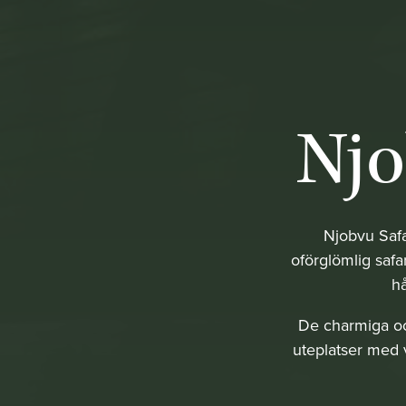
Njo
Njobvu Safa
oförglömlig safa
hå
De charmiga oc
uteplatser med v