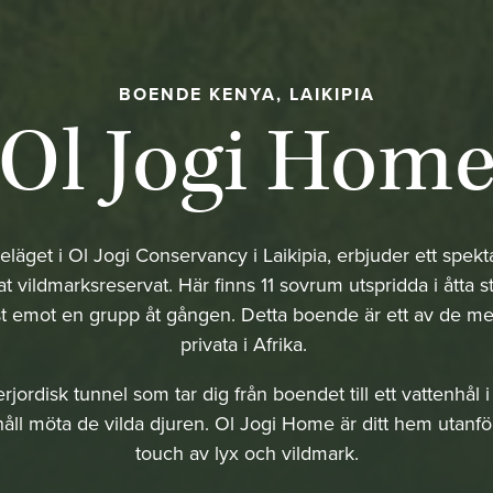
BOENDE KENYA, LAIKIPIA
Ol Jogi Hom
läget i Ol Jogi Conservancy i Laikipia, erbjuder ett spekta
at vildmarksreservat. Här finns 11 sovrum utspridda i åtta 
 emot en grupp åt gången. Detta boende är ett av de me
privata i Afrika.
jordisk tunnel som tar dig från boendet till ett vattenhål 
 håll möta de vilda djuren. Ol Jogi Home är ditt hem uta
touch av lyx och vildmark.