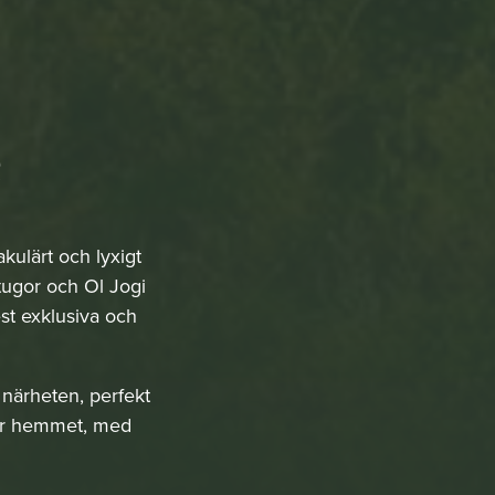
e
kulärt och lyxigt
stugor och Ol Jogi
st exklusiva och
i närheten, perfekt
nför hemmet, med