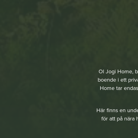
Ol Jogi Home, be
boende i ett priv
Home tar endast
Här finns en under
för att på nära