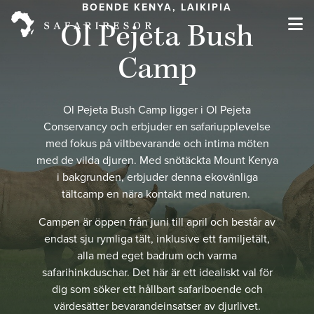
BOENDE KENYA, LAIKIPIA
Ol Pejeta Bush
Camp
Ol Pejeta Bush Camp ligger i Ol Pejeta
Conservancy och erbjuder en safariupplevelse
med fokus på viltbevarande och intima möten
med de vilda djuren. Med snötäckta Mount Kenya
i bakgrunden, erbjuder denna ekovänliga
tältcamp en nära kontakt med naturen.
Campen är öppen från juni till april och består av
endast sju rymliga tält, inklusive ett familjetält,
alla med eget badrum och varma
safarihinkduschar. Det här är ett idealiskt val för
dig som söker ett hållbart safariboende och
värdesätter bevarandeinsatser av djurlivet.