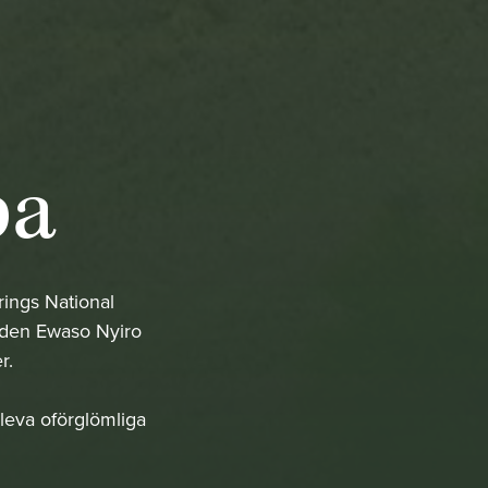
ba
rings National
loden Ewaso Nyiro
r.
pleva oförglömliga