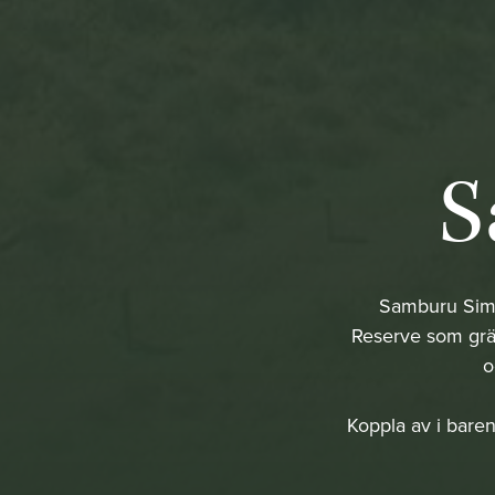
S
Samburu Simba
Reserve som grän
o
Koppla av i baren