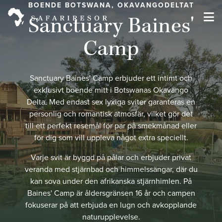
BOENDE BOTSWANA, OKAVANGODELTAT
Sanctuary Baines'
Camp
Sanctuary Baines' Camp erbjuder ett intimt och
exklusivt boende mitt i Botswanas Okavango
Delta. Med endast sex lyxiga sviter garanteras en
personlig och romantisk atmosfär, vilket gör det
till ett perfekt resemål för par på smekmånad eller
för dig som vill uppleva något extra speciellt.
Varje svit är byggd på pålar och erbjuder privat
veranda med stjärnbad och himmelssängar, där du
kan sova under den afrikanska stjärnhimlen. På
Baines' Camp är åldersgränsen 16 år och campen
fokuserar på att erbjuda en lugn och avkopplande
naturupplevelse.