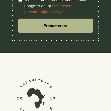
uppgifter enligt
Safariresors
personuppgiftspolicy >
Prenumerera