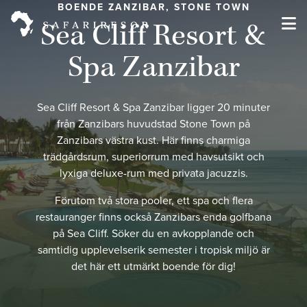
BOENDE ZANZIBAR, STONE TOWN
Sea Cliff Resort &
Spa Zanzibar
Sea Cliff Resort & Spa Zanzibar ligger 20 minuter
från Zanzibars huvudstad Stone Town på
Zanzibars västra kust. Här finns charmiga
trädgårdsrum, superiorrum med havsutsikt och
lyxiga deluxe-rum med privata jacuzzis.
Förutom två stora pooler, ett spa och flera
restauranger finns också Zanzibars enda golfbana
på Sea Cliff. Söker du en avkopplande och
samtidig upplevelserik semester i tropisk miljö är
det här ett utmärkt boende för dig!