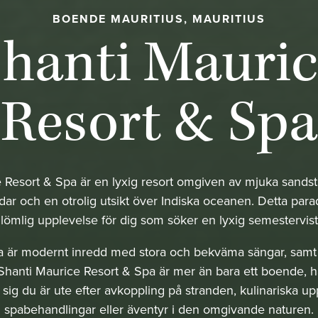
BOENDE MAURITIUS, MAURITIUS
hanti Mauri
Resort & Spa
 Resort & Spa är en lyxig resort omgiven av mjuka sandsträ
rdar och en otrolig utsikt över Indiska oceanen. Detta para
lömlig upplevelse för dig som söker en lyxig semestervis
illa är modernt inredd med stora och bekväma sängar, sam
k. Shanti Maurice Resort & Spa är mer än bara ett boende, h
e sig du är ute efter avkoppling på stranden, kulinariska up
spabehandlingar eller äventyr i den omgivande naturen.