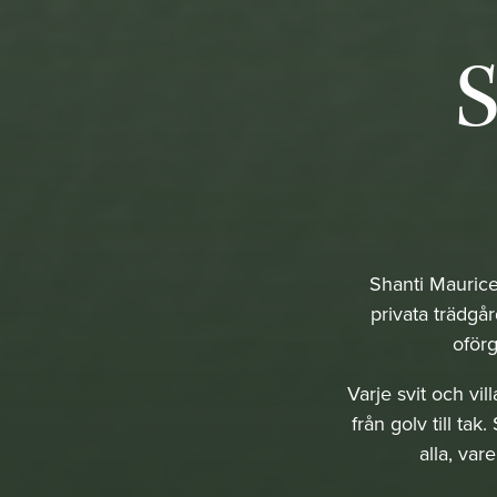
S
Shanti Maurice
privata trädgå
oförg
Varje svit och v
från golv till ta
alla, var