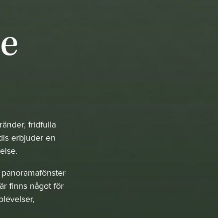
ce
nder, fridfulla
dis erbjuder en
telse.
t panoramafönster
är finns något för
plevelser,