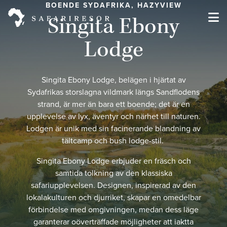
BOENDE SYDAFRIKA, HAZYVIEW
Singita Ebony
Lodge
Singita Ebony Lodge, belägen i hjärtat av
Sydafrikas storslagna vildmark längs Sandflodens
strand, är mer än bara ett boende; det är en
upplevelse av lyx, äventyr och närhet till naturen.
Lodgen är unik med sin facinerande blandning av
tältcamp och bush lodge-stil.
Singita Ebony Lodge erbjuder en fräsch och
samtida tolkning av den klassiska
safariupplevelsen. Designen, inspirerad av den
lokalakulturen och djurriket, skapar en omedelbar
förbindelse med omgivningen, medan dess läge
garanterar oöverträffade möjligheter att iaktta