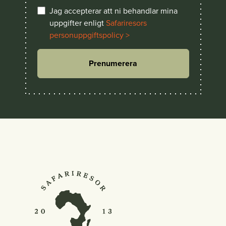
Jag accepterar att ni behandlar mina
uppgifter enligt
Safariresors
personuppgiftspolicy >
Prenumerera