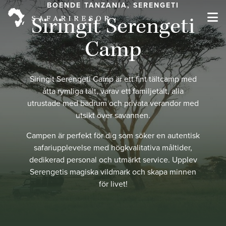
BOENDE TANZANIA, SERENGETI
Siringit Serengeti
Camp
Siringit Serengeti Camp är ett fint tältcamp med
åtta rymliga tält, varav ett familjetält, alla
utrustade med badrum och privata verandor med
utsikt över savannen.
Campen är perfekt för dig som söker en autentisk
safariupplevelse med högkvalitativa måltider,
dedikerad personal och utmärkt service. Upplev
Serengetis magiska vildmark och skapa minnen
för livet!