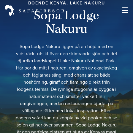
BOENDE KENYA, LAKE NAKURU
Sopa Lodge
Nakuru
Sopa Lodge Nakuru ligger på en höjd med en
vidsträckt utsikt över den skimrande sjön och det
djurrika landskapet i Lake Nakuru National Park.
Här bor du mitt i naturen, omgiven av akaciaskog
och fåglarnas sång, med chans att se både
noshörning, giraff och flamingo direkt från
lodgens terrass. De rymliga stugorna är byggda i
naturmaterial och smälter vackert in i
omgivningen, medan restaurangen bjuder på
vällagade rätter med lokal inspiration. Efter
dagens safari kan du koppla av vid poolen och se
solen gå ner över savannen. Sopa Lodge Nakuru
är den perfekta platsen att njuta av Kenyas magi