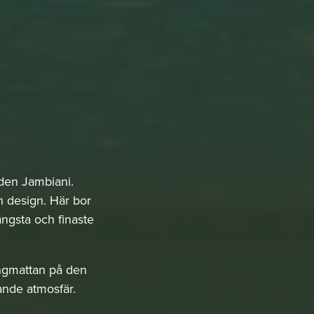
nden Jambiani.
h design. Här bor
ängsta och finaste
ängmattan på den
lande atmosfär.