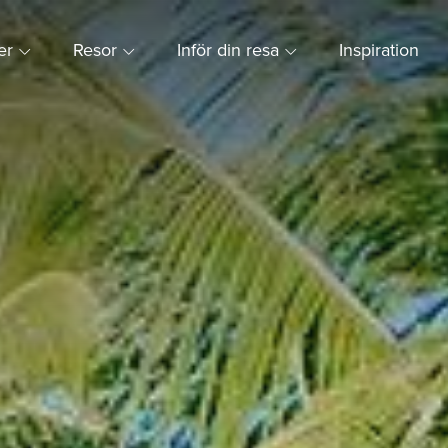
ner
Resor
Inför din resa
Inspiration