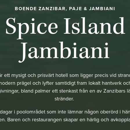
BOENDE ZANZIBAR, PAJE & JAMBIANI
Spice Island
Jambiani
är ett mysigt och prisvärt hotell som ligger precis vid stra
modern prägel och lyfter samtidigt fram lokalt hantverk oc
ivningar, bland palmer ett stenkast från en av Zanzibars l
stränder.
a dagar i poolområdet som inte lämnar någon oberörd i h
sen. Baren och restaurangen skapar en härlig och avkopp