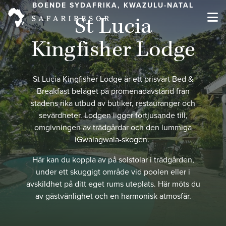
BOENDE SYDAFRIKA, KWAZULU-NATAL
St Lucia
Kingfisher Lodge
St Lucia Kingfisher Lodge är ett prisvärt Bed &
Breakfast beläget på promenadavstånd från
stadens rika utbud av butiker, restauranger och
sevärdheter. Lodgen ligger förtjusande till,
omgivningen av trädgårdar och den lummiga
iGwalagwala-skogen.
Här kan du koppla av på solstolar i trädgården,
under ett skuggigt område vid poolen eller i
avskildhet på ditt eget rums uteplats. Här möts du
av gästvänlighet och en harmonisk atmosfär.