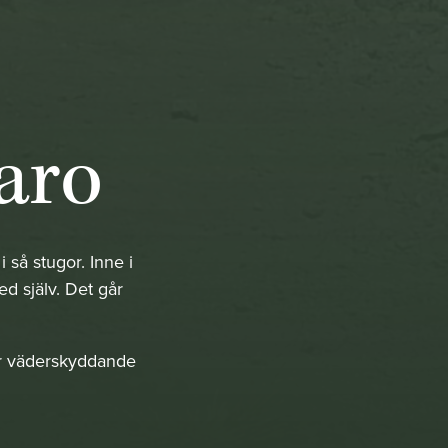
aro
 så stugor. Inne i
d själv. Det går
mer väderskyddande