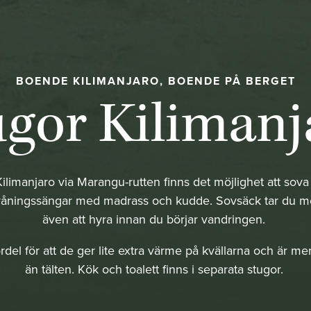
BOENDE KILIMANJARO, BOENDE PÅ BERGET
ugor Kilimanj
ilimanjaro via Marangu-rutten finns det möjlighet att sova i
våningssängar med madrass och kudde. Sovsäck tar du me
även att hyra innan du börjar vandringen.
rdel för att de ger lite extra värme på kvällarna och är 
än tälten. Kök och toalett finns i separata stugor.