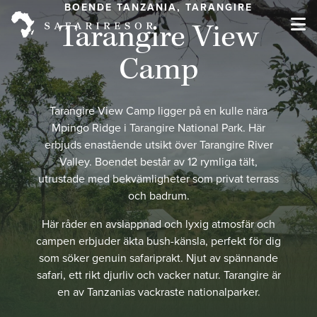
BOENDE TANZANIA, TARANGIRE
Tarangire View
Camp
Tarangire View Camp ligger på en kulle nära
Mpingo Ridge i Tarangire National Park. Här
erbjuds enastående utsikt över Tarangire River
Valley. Boendet består av 12 rymliga tält,
utrustade med bekvämligheter som privat terrass
och badrum.
Här råder en avslappnad och lyxig atmosfär och
campen erbjuder äkta bush-känsla, perfekt för dig
som söker genuin safariprakt. Njut av spännande
safari, ett rikt djurliv och vacker natur. Tarangire är
en av Tanzanias vackraste nationalparker.