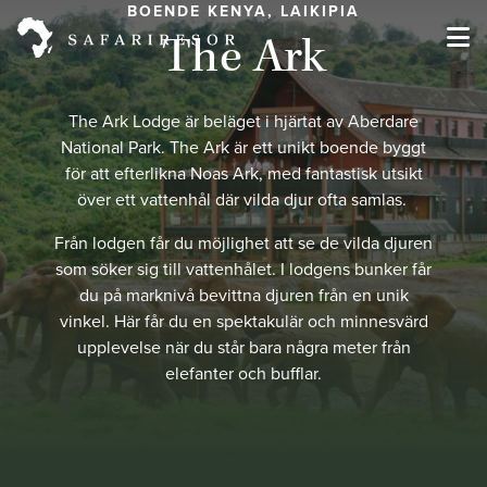
BOENDE KENYA, LAIKIPIA
The Ark
The Ark Lodge är beläget i hjärtat av Aberdare
National Park. The Ark är ett unikt boende byggt
för att efterlikna Noas Ark, med fantastisk utsikt
över ett vattenhål där vilda djur ofta samlas.
Från lodgen får du möjlighet att se de vilda djuren
som söker sig till vattenhålet. I lodgens bunker får
du på marknivå bevittna djuren från en unik
vinkel. Här får du en spektakulär och minnesvärd
upplevelse när du står bara några meter från
elefanter och bufflar.