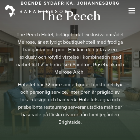
BOENDE SYDAFRIKA, JOHANNESBURG
The Peech
The Peech Hotel, beläget i det exklusiva området
Melrose, är ett lyxigt boutiquehotell med frodiga
trädgårdar och pool. Här kan du njuta av en
exklusiv och rofylld vistelse i kombination med
närhet till liv och rörelse i Sandton, Rosebank och
Melrose Arch.
Hotellet har 32 rum som erbjuder funktionell lyx
och personlig service. Interiören är präglad av
lokal design och hantverk. Hotellets egna och
prisbelönta restaurang serverar utsökta måltider
baserade på färska råvaror från familjegården
Brightside.