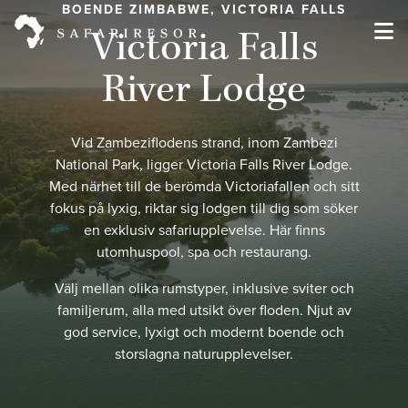
BOENDE ZIMBABWE, VICTORIA FALLS
Victoria Falls
River Lodge
Vid Zambeziflodens strand, inom Zambezi
National Park, ligger Victoria Falls River Lodge.
Med närhet till de berömda Victoriafallen och sitt
fokus på lyxig, riktar sig lodgen till dig som söker
en exklusiv safariupplevelse. Här finns
utomhuspool, spa och restaurang.
Välj mellan olika rumstyper, inklusive sviter och
familjerum, alla med utsikt över floden. Njut av
god service, lyxigt och modernt boende och
storslagna naturupplevelser.