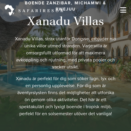
BOENDE ZANZIBAR, MICHAMWI &
BWEJUU
Xanadu Villas
Xanadu Villas, strax utanför Dongwe, erbjuder nio
unika villor utmed stranden. Varje villa är
omsorgsfullt utformad för att maximera
avkoppling och njutning, med privata pooler och
vacker utsikt.
Xanadu är perfekt för dig som söker lugn, lyx och
en personlig upplevelse. För dig som är
äventyrslysten finns det möjligheter att utforska
ön genom olika aktiviteter. Det här är ett
spektakulärt och lyxigt boende i tropisk miljö,
perfekt för en solsemester utöver det vanliga!